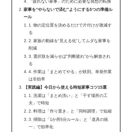
「疲れない家事」のために必要な発想の転換
家事を“やらないで済む”ようにする5つの準備ル
ール
1. 物の定位置を決めるだけで片付けが激減す
る
2. 家族の動線を“見える化”してムダな家事を
削減
3. 選択肢を減らせば“判断疲れ”から解放され
る
4. 作業は「まとめてやる」が鉄則。単発作業
は非効率
【実践編】今日から使える時短家事コツ15選
1. 洗濯は「まとめ洗い」と「干す場所の工
夫」で時短
2. 料理は「作り置き」と「同時調理」で短縮
3. 掃除は「1か所5分ルール」と「道具の統
一」で効率化