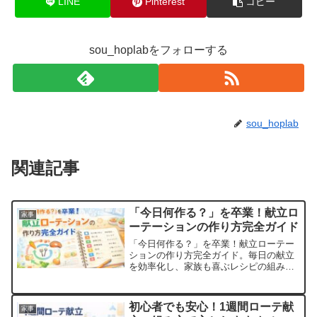
LINE
Pinterest
コピー
sou_hoplabをフォローする
sou_hoplab
関連記事
「今日何作る？」を卒業！献立ロ
家事
ーテーションの作り方完全ガイド
「今日何作る？」を卒業！献立ローテー
ションの作り方完全ガイド。毎日の献立
を効率化し、家族も喜ぶレシピの組み合
わせやアプリ・作り置き活用法まで徹底
解説。
初心者でも安心！1週間ローテ献
家事