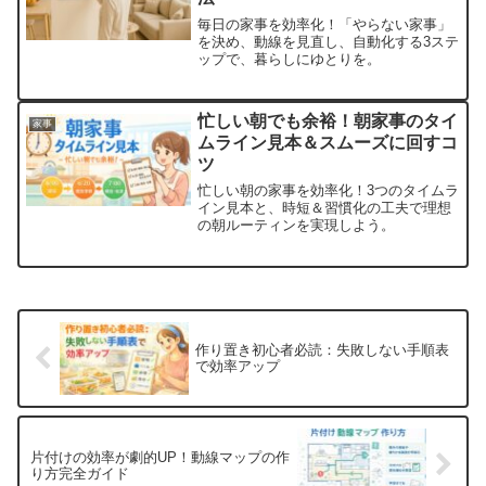
毎日の家事を効率化！「やらない家事」
を決め、動線を見直し、自動化する3ステ
ップで、暮らしにゆとりを。
忙しい朝でも余裕！朝家事のタイ
家事
ムライン見本＆スムーズに回すコ
ツ
忙しい朝の家事を効率化！3つのタイムラ
イン見本と、時短＆習慣化の工夫で理想
の朝ルーティンを実現しよう。
作り置き初心者必読：失敗しない手順表
で効率アップ
片付けの効率が劇的UP！動線マップの作
り方完全ガイド