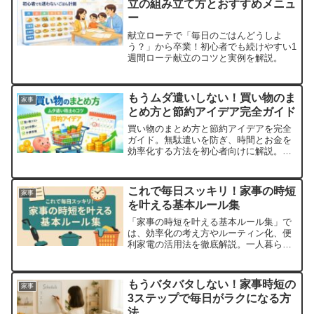
立の組み立て方とおすすめメニュ
ー
献立ローテで「毎日のごはんどうしよ
う？」から卒業！初心者でも続けやすい1
週間ローテ献立のコツと実例を解説。
もうムダ遣いしない！買い物のま
家事
とめ方と節約アイデア完全ガイド
買い物のまとめ方と節約アイデアを完全
ガイド。無駄遣いを防ぎ、時間とお金を
効率化する方法を初心者向けに解説。タ
イプ別のコツや準備術、実践ステップ、
習慣化のポイントまで詳しく紹介しま
す。
これで毎日スッキリ！家事の時短
家事
を叶える基本ルール集
「家事の時短を叶える基本ルール集」で
は、効率化の考え方やルーティン化、便
利家電の活用法を徹底解説。一人暮ら
し・共働き・子育て世代それぞれの具体
例を紹介し、今日から実践できる家事時
短テクニックを網羅。忙しい毎日でも生
もうバタバタしない！家事時短の
家事
活に余裕を作る方法がわかります。
3ステップで毎日がラクになる方
法