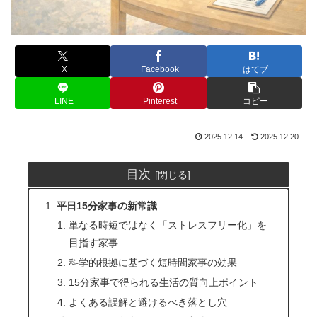
X
Facebook
はてブ
LINE
Pinterest
コピー
2025.12.14
2025.12.20
目次
平日15分家事の新常識
単なる時短ではなく「ストレスフリー化」を
目指す家事
科学的根拠に基づく短時間家事の効果
15分家事で得られる生活の質向上ポイント
よくある誤解と避けるべき落とし穴