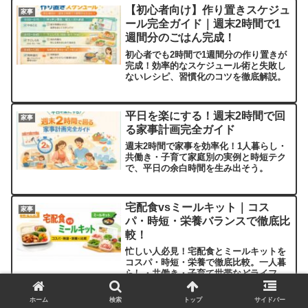
【初心者向け】作り置きスケジュ
家事
ール完全ガイド｜週末2時間で1
週間分のごはん完成！
初心者でも2時間で1週間分の作り置きが
完成！効率的なスケジュール術と失敗し
ないレシピ、習慣化のコツを徹底解説。
平日を楽にする！週末2時間で回
家事
る家事計画完全ガイド
週末2時間で家事を効率化！1人暮らし・
共働き・子育て家庭別の実例と時短テク
で、平日の余白時間を生み出そう。
宅配食vsミールキット｜コス
家事
パ・時短・栄養バランスで徹底比
較！
忙しい人必見！宅配食とミールキットを
コスパ・時短・栄養で徹底比較。一人暮
らし・共働き・子育て世帯などライフス
タイル別に最適な選び方を解説。2025年
最新のおすすめ併用術も紹介！
ホーム
検索
トップ
サイドバー