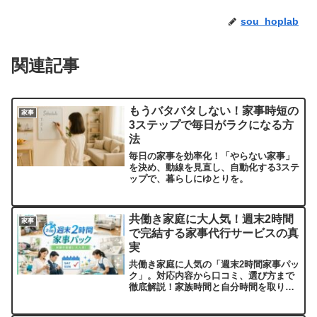
sou_hoplab
関連記事
もうバタバタしない！家事時短の
家事
3ステップで毎日がラクになる方
法
毎日の家事を効率化！「やらない家事」
を決め、動線を見直し、自動化する3ステ
ップで、暮らしにゆとりを。
共働き家庭に大人気！週末2時間
家事
で完結する家事代行サービスの真
実
共働き家庭に人気の「週末2時間家事パッ
ク」。対応内容から口コミ、選び方まで
徹底解説！家族時間と自分時間を取り戻
す方法とは？