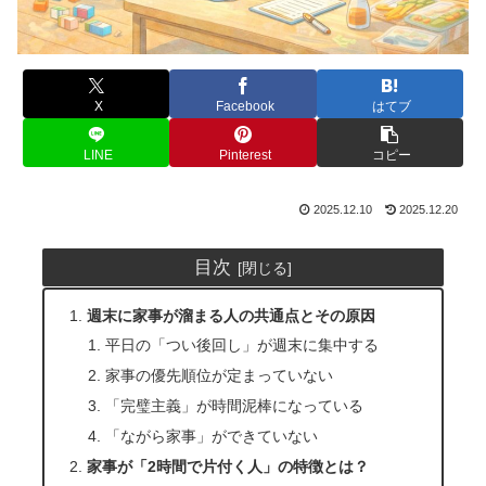
X
Facebook
はてブ
LINE
Pinterest
コピー
2025.12.10
2025.12.20
目次
週末に家事が溜まる人の共通点とその原因
平日の「つい後回し」が週末に集中する
家事の優先順位が定まっていない
「完璧主義」が時間泥棒になっている
「ながら家事」ができていない
家事が「2時間で片付く人」の特徴とは？